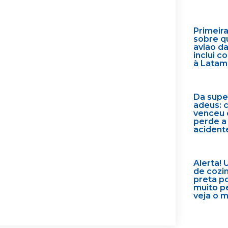
Primeir
sobre q
avião d
inclui 
à Latam
Da supe
adeus: 
venceu 
perde a
acident
Alerta! 
de cozi
preta p
muito p
veja o 