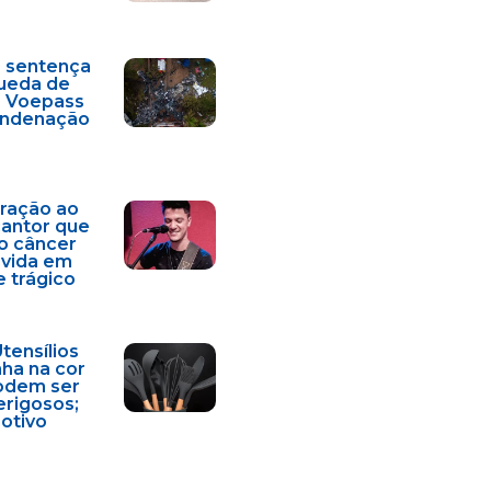
a sentença
ueda de
a Voepass
condenação
ração ao
cantor que
o câncer
 vida em
e trágico
Utensílios
nha na cor
odem ser
erigosos;
motivo