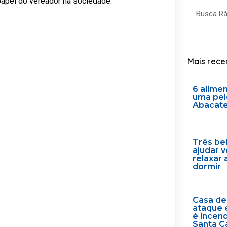
papel do vereador na sociedade.
Search
Mais rece
6 alime
uma pel
Abacat
Três be
ajudar 
relaxar 
dormir
Casa de
ataque 
é incen
Santa C