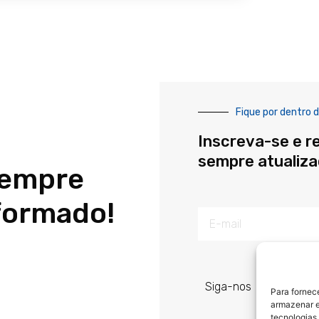
Fique por dentro d
Inscreva-se e r
sempre atualiz
sempre
formado!
E-
mail
Siga-nos
Para fornec
armazenar e
tecnologias