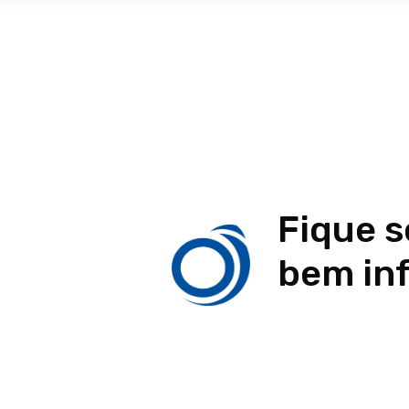
Fique 
bem in