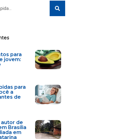
Search
ntes
ntos para
e jovem:
e
bidas para
você a
antes de
 autor de
em Brasília
diada em
atarina