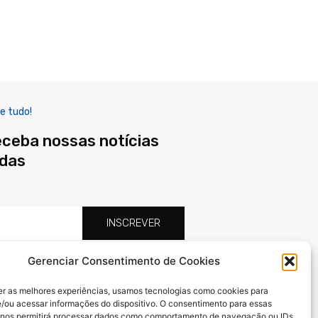
e tudo!
eceba nossas notícias
adas
INSCREVER
Gerenciar Consentimento de Cookies
F
X
I
a
-
n
er as melhores experiências, usamos tecnologias como cookies para
c
t
s
/ou acessar informações do dispositivo. O consentimento para essas
e
w
t
 nos permitirá processar dados como comportamento de navegação ou IDs