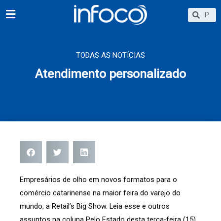
Ir
Searc
Search
para
o
conteúdo
TODAS AS NOTÍCIAS
Atendimento personalizado
Empresários de olho em novos formatos para o
comércio catarinense na maior feira do varejo do
mundo, a Retail’s Big Show. Leia esse e outros
assuntos na coluna Pelo Estado desta terça-feira (15).