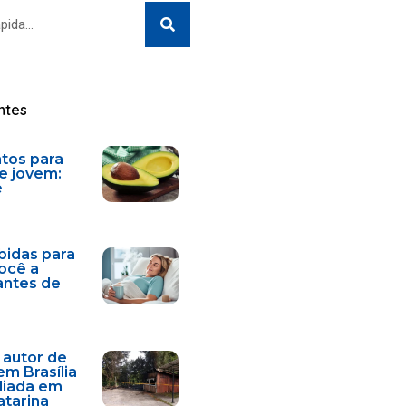
Search
ntes
ntos para
e jovem:
e
bidas para
você a
antes de
 autor de
em Brasília
diada em
atarina