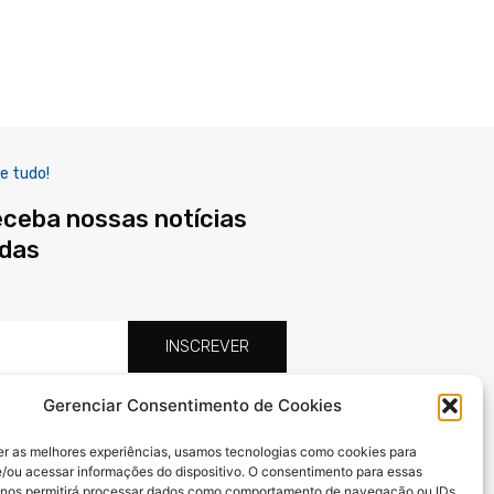
e tudo!
eceba nossas notícias
adas
INSCREVER
Gerenciar Consentimento de Cookies
F
X
I
a
-
n
er as melhores experiências, usamos tecnologias como cookies para
c
t
s
/ou acessar informações do dispositivo. O consentimento para essas
e
w
t
 nos permitirá processar dados como comportamento de navegação ou IDs