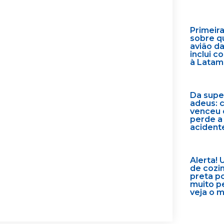
Primeir
sobre q
avião d
inclui 
à Latam
Da supe
adeus: 
venceu 
perde a
acident
Alerta! 
de cozi
preta p
muito p
veja o 