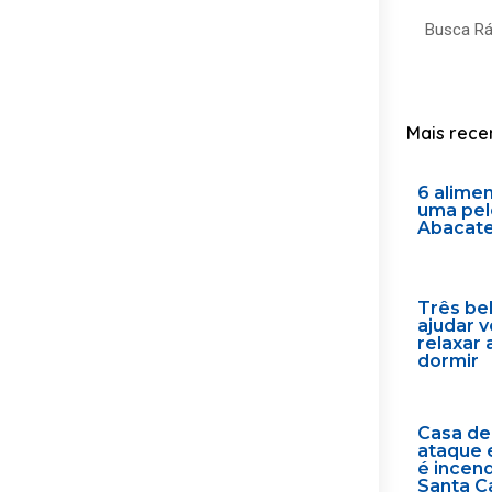
Search
Mais rece
6 alime
uma pel
Abacat
Três be
ajudar 
relaxar 
dormir
Casa de
ataque 
é incen
Santa C