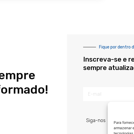
Fique por dentro d
Inscreva-se e r
sempre atualiz
sempre
formado!
E-
mail
Siga-nos
Para fornec
armazenar e
tecnologias