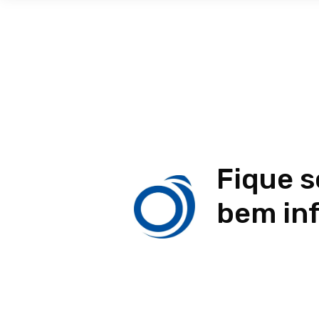
Fique 
bem in