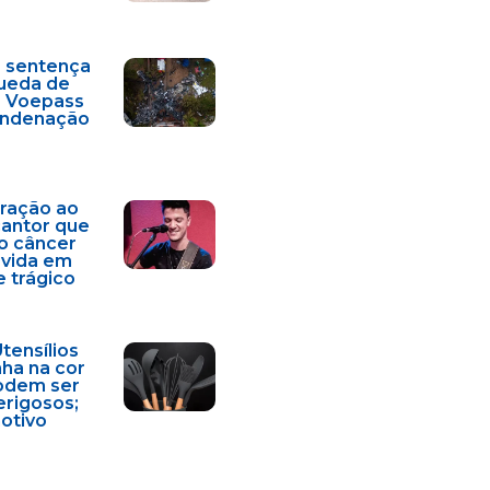
a sentença
ueda de
a Voepass
condenação
ração ao
cantor que
o câncer
 vida em
e trágico
Utensílios
nha na cor
odem ser
erigosos;
motivo