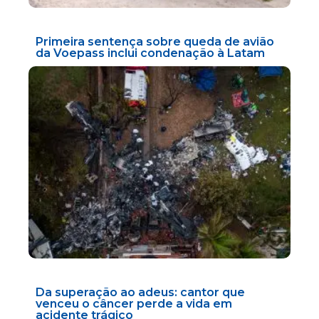
Primeira sentença sobre queda de avião
da Voepass inclui condenação à Latam
Da superação ao adeus: cantor que
venceu o câncer perde a vida em
acidente trágico