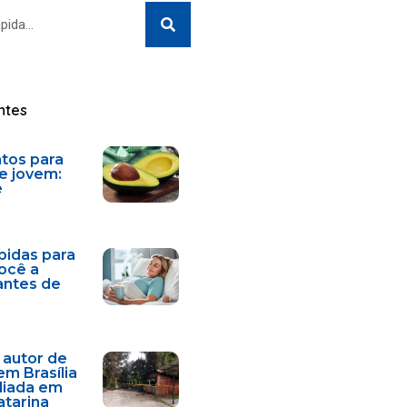
Search
ntes
ntos para
e jovem:
e
bidas para
você a
antes de
 autor de
em Brasília
diada em
atarina