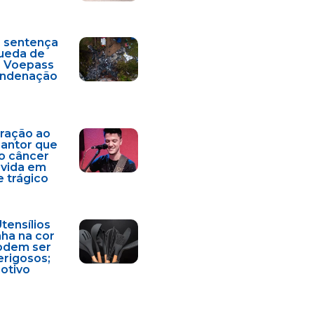
a sentença
ueda de
a Voepass
condenação
ração ao
cantor que
o câncer
 vida em
e trágico
Utensílios
nha na cor
odem ser
erigosos;
motivo