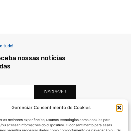
e tudo!
eceba nossas notícias
adas
INSCREVER
Gerenciar Consentimento de Cookies
F
X
I
a
-
n
er as melhores experiências, usamos tecnologias como cookies para
c
t
s
/ou acessar informações do dispositivo. O consentimento para essas
e
w
t
 nos permitirá processar dados como comportamento de navegação ou IDs