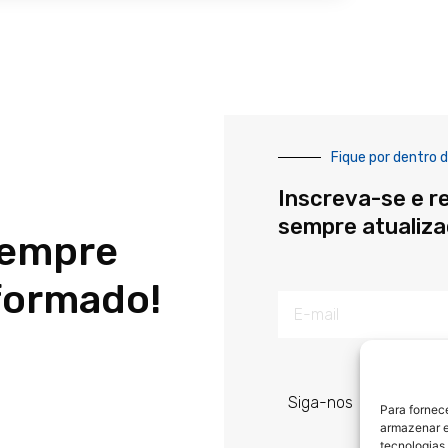
Fique por dentro d
Inscreva-se e r
sempre atualiz
sempre
formado!
E-
mail
Siga-nos
Para fornec
armazenar e
tecnologias