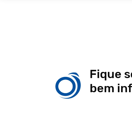
Fique 
bem in