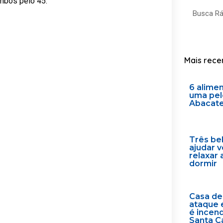
ambos pelo 45.
Search
Mais rece
6 alime
uma pel
Abacat
Três be
ajudar 
relaxar 
dormir
Casa de
ataque 
é incen
Santa C