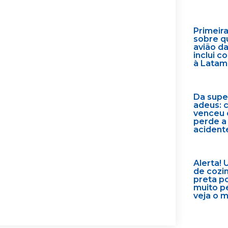
Primeir
sobre q
avião d
inclui 
à Latam
Da supe
adeus: 
venceu 
perde a
acident
Alerta! 
de cozi
preta p
muito p
veja o 