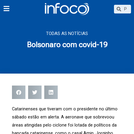
Ir
Searc
Search
para
o
conteúdo
TODAS AS NOTÍCIAS
Bolsonaro com covid-19
Catarinenses que tiveram com o presidente no último
sábado estão em alerta. A aeronave que sobrevoou
áreas atingidas pelo ciclone foi lotada de políticos da
bancada catarinense, como o casal Amin, Jorginho