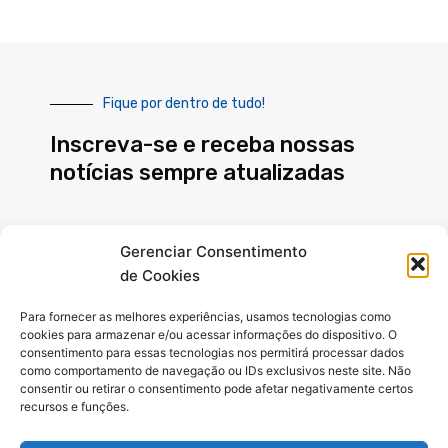
Fique por dentro de tudo!
Inscreva-se e receba nossas
notícias sempre atualizadas
E-
Gerenciar Consentimento
mail
de Cookies
INSCREVER
Para fornecer as melhores experiências, usamos tecnologias como
cookies para armazenar e/ou acessar informações do dispositivo. O
consentimento para essas tecnologias nos permitirá processar dados
como comportamento de navegação ou IDs exclusivos neste site. Não
Siga-nos
consentir ou retirar o consentimento pode afetar negativamente certos
recursos e funções.
F
X
I