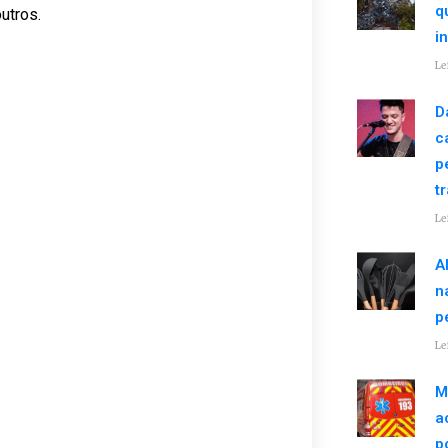
q
utros.
i
Le
D
c
p
t
Le
A
n
p
Le
M
a
p