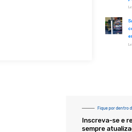
Le
S
c
e
Le
Fique por dentro d
Inscreva-se e r
sempre atualiz