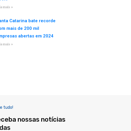
ia mais »
anta Catarina bate recorde
om mais de 200 mil
mpresas abertas em 2024
ia mais »
e tudo!
eceba nossas notícias
adas