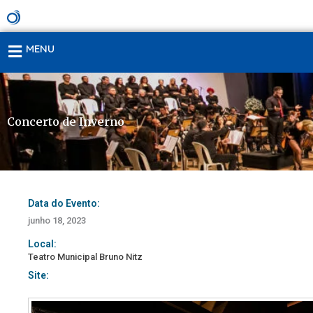
Ir
para
o
MENU
conteúdo
Concerto de Inverno
Data do Evento:
junho 18, 2023
Local:
Teatro Municipal Bruno Nitz
Site: