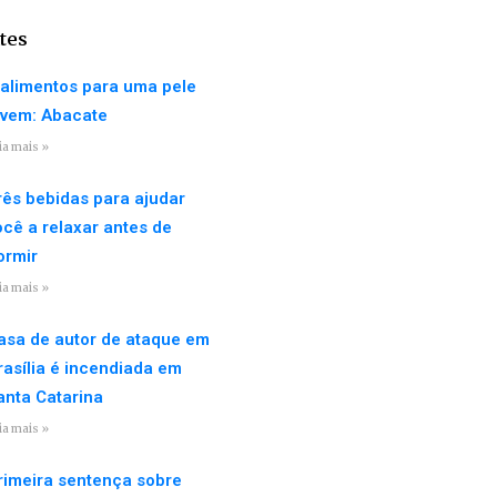
tes
 alimentos para uma pele
ovem: Abacate
ia mais »
rês bebidas para ajudar
ocê a relaxar antes de
ormir
ia mais »
asa de autor de ataque em
rasília é incendiada em
anta Catarina
ia mais »
rimeira sentença sobre