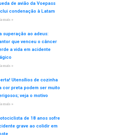
ueda de avião da Voepass
nclui condenação à Latam
ia mais »
a superação ao adeus:
antor que venceu o câncer
erde a vida em acidente
rágico
ia mais »
lerta! Utensílios de cozinha
a cor preta podem ser muito
erigosos; veja o motivo
ia mais »
otociclista de 18 anos sofre
cidente grave ao colidir em
oste