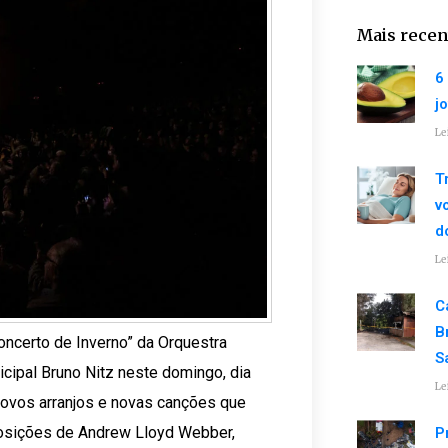
Mais recen
6
j
Le
T
v
d
Le
C
B
oncerto de Inverno” da Orquestra
S
icipal Bruno Nitz neste domingo, dia
Le
novos arranjos e novas canções que
posições de Andrew Lloyd Webber,
P