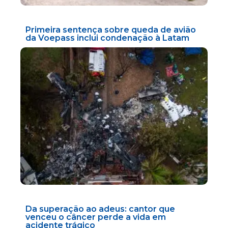
Primeira sentença sobre queda de avião
da Voepass inclui condenação à Latam
Da superação ao adeus: cantor que
venceu o câncer perde a vida em
acidente trágico