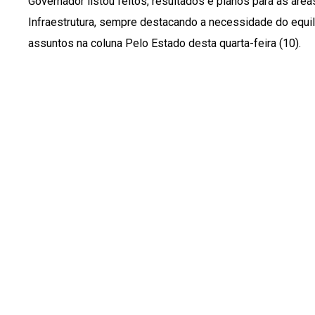
Governador listou feitos, resultados e planos para as áre
Infraestrutura, sempre destacando a necessidade do equilí
assuntos na coluna Pelo Estado desta quarta-feira (10).