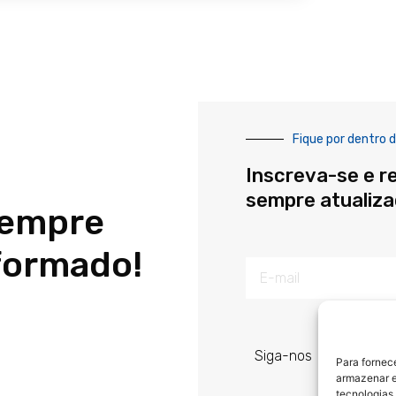
Fique por dentro d
Inscreva-se e r
sempre atualiz
sempre
formado!
E-
mail
Siga-nos
Para fornec
armazenar e
tecnologias