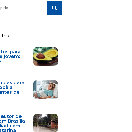
Search
ntes
ntos para
e jovem:
e
bidas para
você a
antes de
 autor de
em Brasília
diada em
atarina