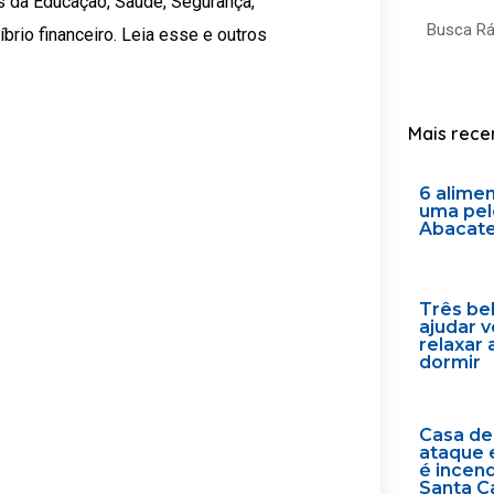
as da Educação, Saúde, Segurança,
Search
brio financeiro. Leia esse e outros
Mais rece
6 alime
uma pel
Abacat
Três be
ajudar 
relaxar 
dormir
Casa de
ataque 
é incen
Santa C