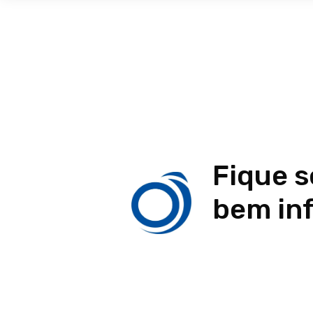
Fique 
bem in