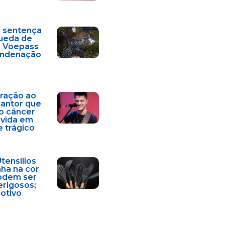
a sentença
ueda de
a Voepass
condenação
ração ao
cantor que
o câncer
 vida em
e trágico
Utensílios
nha na cor
odem ser
erigosos;
motivo