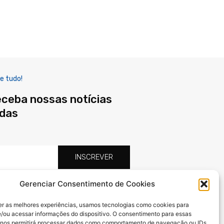
e tudo!
eceba nossas notícias
adas
INSCREVER
Gerenciar Consentimento de Cookies
F
X
I
a
-
n
er as melhores experiências, usamos tecnologias como cookies para
c
t
s
/ou acessar informações do dispositivo. O consentimento para essas
e
w
t
 nos permitirá processar dados como comportamento de navegação ou IDs