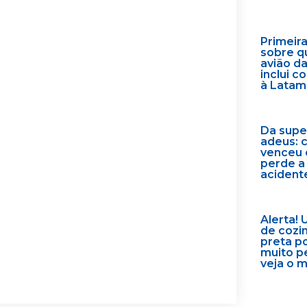
Primeir
sobre q
avião d
inclui 
à Latam
Da supe
adeus: 
venceu 
perde a
acident
Alerta! 
de cozi
preta p
muito p
veja o 