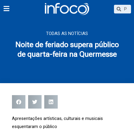
Ir
Searc
Search
para
o
conteúdo
TODAS AS NOTÍCIAS
Noite de feriado supera público
de quarta-feira na Quermesse
Apresentações artísticas, culturais e musicais
esquentaram o público