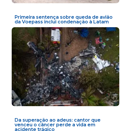
Primeira sentença sobre queda de avião
da Voepass inclui condenação à Latam
Da superação ao adeus: cantor que
venceu o câncer perde a vida em
acidente trágico