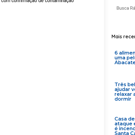
os com confirmação de contaminação
Search
Mais rece
6 alime
uma pel
Abacat
Três be
ajudar 
relaxar 
dormir
Casa de
ataque 
é incen
Santa C