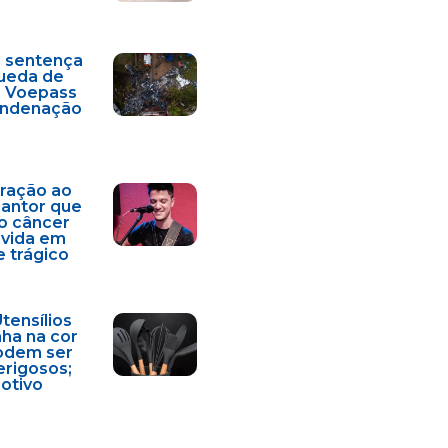
a sentença
ueda de
a Voepass
condenação
ração ao
cantor que
o câncer
 vida em
e trágico
Utensílios
nha na cor
odem ser
erigosos;
motivo