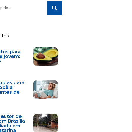
Search
ntes
ntos para
e jovem:
e
bidas para
você a
antes de
 autor de
em Brasília
diada em
atarina