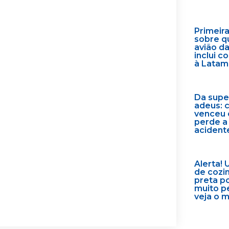
Primeir
sobre q
avião d
inclui 
à Latam
Da supe
adeus: 
venceu 
perde a
acident
Alerta! 
de cozi
preta p
muito p
veja o 