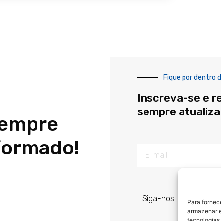
Fique por dentro d
Inscreva-se e r
sempre atualiz
sempre
formado!
E-
mail
Siga-nos
Para fornec
armazenar e
tecnologias