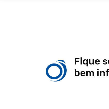
Fique 
bem in