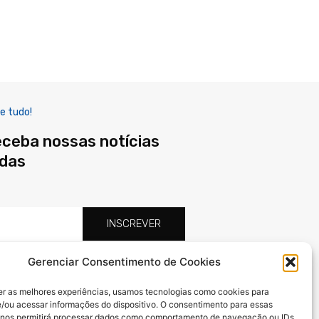
e tudo!
eceba nossas notícias
adas
INSCREVER
Gerenciar Consentimento de Cookies
F
X
I
a
-
n
er as melhores experiências, usamos tecnologias como cookies para
c
t
s
/ou acessar informações do dispositivo. O consentimento para essas
e
w
t
 nos permitirá processar dados como comportamento de navegação ou IDs