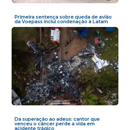
Primeira sentença sobre queda de avião
da Voepass inclui condenação à Latam
Da superação ao adeus: cantor que
venceu o câncer perde a vida em
acidente trágico