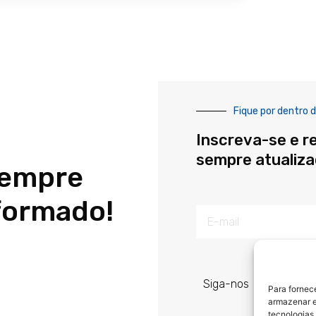
Fique por dentro d
Inscreva-se e r
sempre atualiz
sempre
formado!
E-
mail
Siga-nos
Para fornec
armazenar e
tecnologias