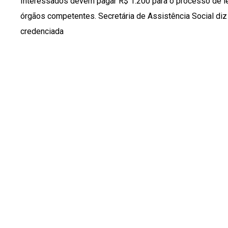
Interessados devem pagar R$ 1.200 para o processo de l
órgãos competentes. Secretária de Assistência Social diz
credenciada