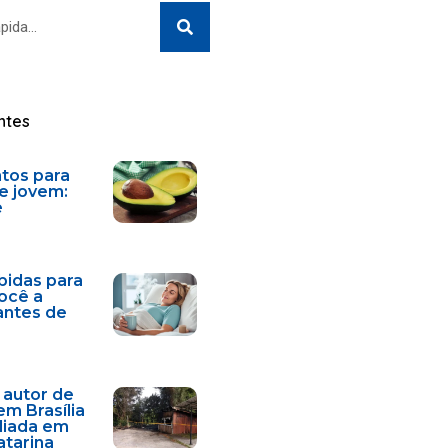
Search
ntes
ntos para
e jovem:
e
bidas para
você a
antes de
 autor de
em Brasília
diada em
atarina