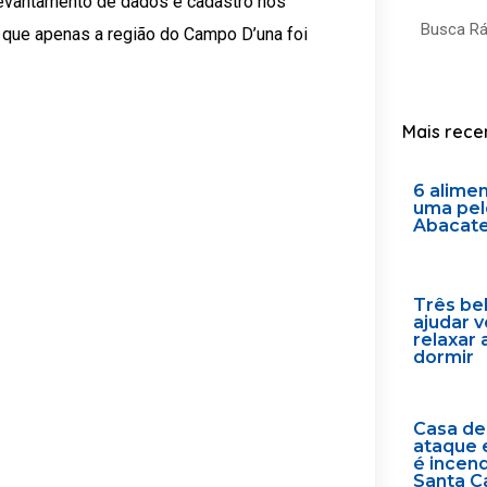
evantamento de dados e cadastro nos
Search
 que apenas a região do Campo D’una foi
Mais rece
6 alime
uma pel
Abacat
Três be
ajudar 
relaxar 
dormir
Casa de
ataque 
é incen
Santa C