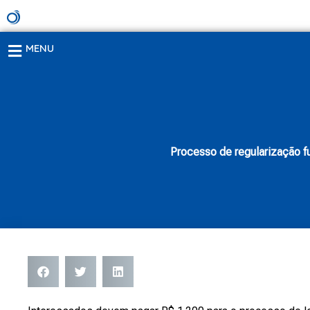
Ir
para
o
MENU
conteúdo
Processo de regularização fu