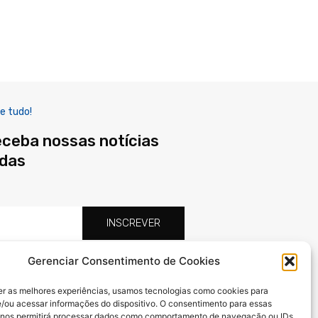
e tudo!
eceba nossas notícias
adas
INSCREVER
Gerenciar Consentimento de Cookies
F
X
I
a
-
n
er as melhores experiências, usamos tecnologias como cookies para
c
t
s
/ou acessar informações do dispositivo. O consentimento para essas
e
w
t
 nos permitirá processar dados como comportamento de navegação ou IDs