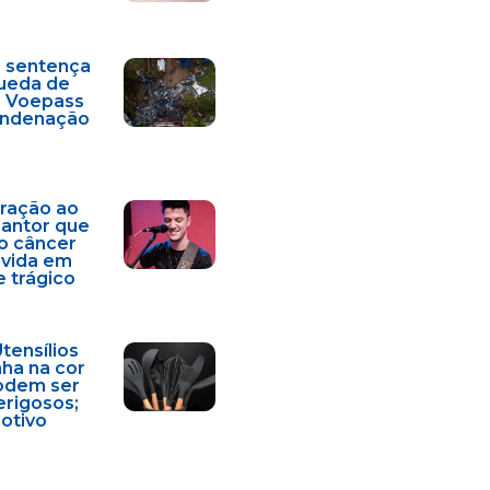
a sentença
ueda de
a Voepass
condenação
ração ao
cantor que
o câncer
 vida em
e trágico
Utensílios
nha na cor
odem ser
erigosos;
motivo