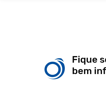
Fique 
bem in