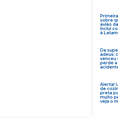
Primeir
sobre q
avião d
inclui 
à Latam
Da supe
adeus: 
venceu 
perde a
acident
Alerta! 
de cozi
preta p
muito p
veja o 