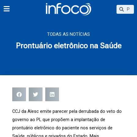
Ir
Searc
Search
para
o
conteúdo
TODAS AS NOTÍCIAS
Prontuário eletrônico na Saúde
CCJ da Alesc emite parecer pela derrubada do veto do
governo ao PL que propõem a implantação de
prontuário eletrônico do paciente nos serviços de
Saúde, públicos e privados do Estado. Mais