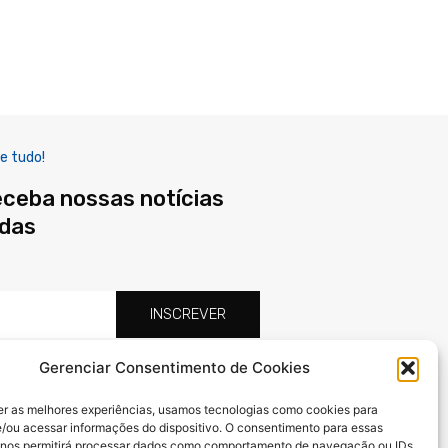
e tudo!
eceba nossas notícias
adas
INSCREVER
Gerenciar Consentimento de Cookies
F
X
I
a
-
n
er as melhores experiências, usamos tecnologias como cookies para
c
t
s
/ou acessar informações do dispositivo. O consentimento para essas
e
w
t
 nos permitirá processar dados como comportamento de navegação ou IDs