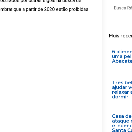
ocurados por outras siglas na busca de
Search
lembrar que a partir de 2020 estão proibidas
Mais rece
6 alime
uma pel
Abacat
Três be
ajudar 
relaxar 
dormir
Casa de
ataque 
é incen
Santa C