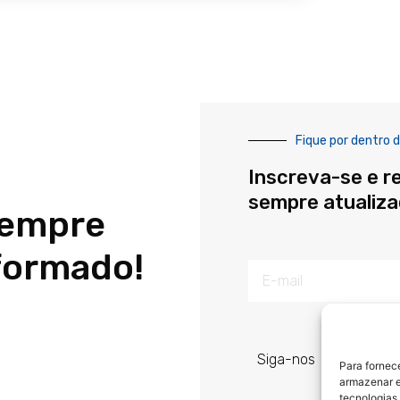
Fique por dentro d
Inscreva-se e r
sempre atualiz
sempre
formado!
E-
mail
Siga-nos
Para fornec
armazenar e
tecnologias