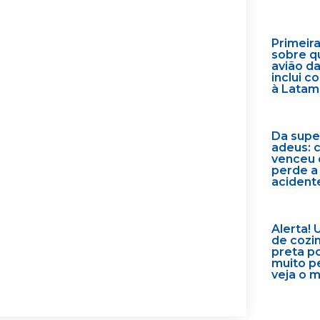
Primeir
sobre q
avião d
inclui 
à Latam
Da supe
adeus: 
venceu 
perde a
acident
Alerta! 
de cozi
preta p
muito p
veja o 