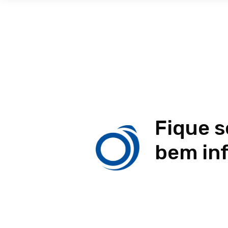
Fique 
bem in