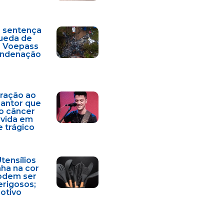
a sentença
ueda de
a Voepass
condenação
ração ao
cantor que
o câncer
 vida em
e trágico
Utensílios
nha na cor
odem ser
erigosos;
motivo