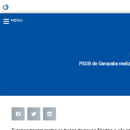
Ir
para
o
MENU
conteúdo
PSDB de Garopaba realiz