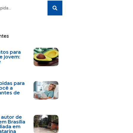
Search
ntes
ntos para
e jovem:
e
bidas para
você a
antes de
 autor de
em Brasília
diada em
atarina