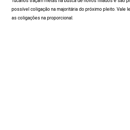
Tucanos traçam metas na busca de novos filiados e são pr
possível coligação na majoritária do próximo pleito. Vale 
as coligações na proporcional.