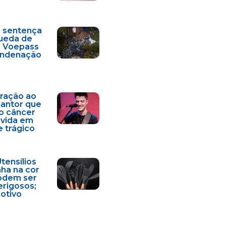
a sentença
ueda de
a Voepass
condenação
ração ao
cantor que
o câncer
 vida em
e trágico
Utensílios
nha na cor
odem ser
erigosos;
motivo