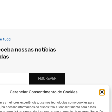
e tudo!
eceba nossas notícias
adas
INSCREVER
Gerenciar Consentimento de Cookies
F
X
I
a
-
n
er as melhores experiências, usamos tecnologias como cookies para
c
t
s
/ou acessar informações do dispositivo. O consentimento para essas
e
w
t
 nos permitirá processar dados como comportamento de navegação ou IDs