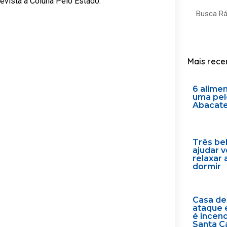
revista à Coluna Pelo Estado.
Search
Mais rece
6 alime
uma pel
Abacat
Três be
ajudar 
relaxar 
dormir
Casa de
ataque 
é incen
Santa C