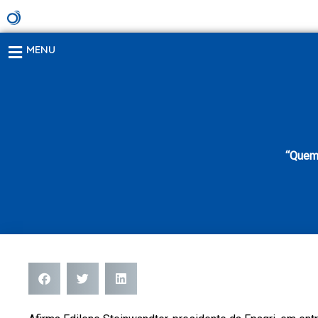
Ir
para
o
MENU
conteúdo
“Quem 