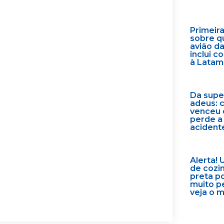
Primeir
sobre q
avião d
inclui 
à Latam
Da supe
adeus: 
venceu 
perde a
acident
Alerta! 
de cozi
preta p
muito p
veja o 