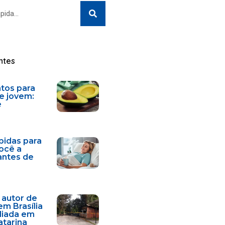
Search
ntes
ntos para
e jovem:
e
bidas para
você a
antes de
 autor de
em Brasília
diada em
atarina