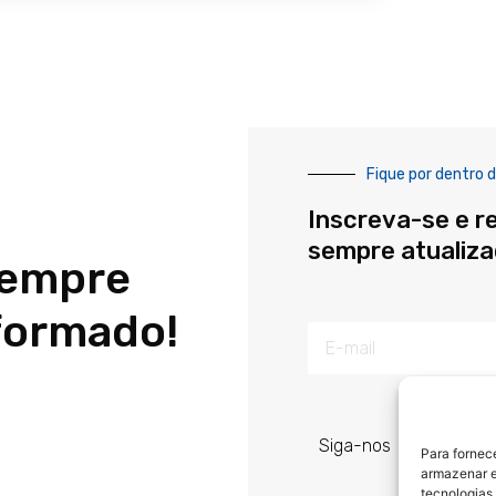
Fique por dentro d
Inscreva-se e r
sempre atualiz
sempre
formado!
E-
mail
Siga-nos
Para fornec
armazenar e
tecnologias