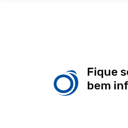
Fique 
bem in