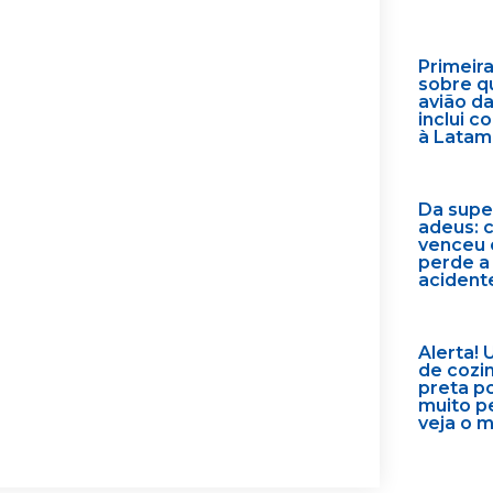
Primeir
sobre q
avião d
inclui 
à Latam
Da supe
adeus: 
venceu 
perde a
acident
Alerta! 
de cozi
preta p
muito p
veja o 