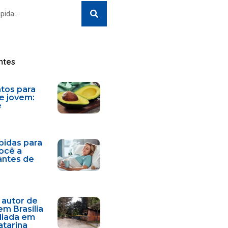
Search
ntes
ntos para
e jovem:
e
bidas para
você a
antes de
 autor de
em Brasília
diada em
atarina