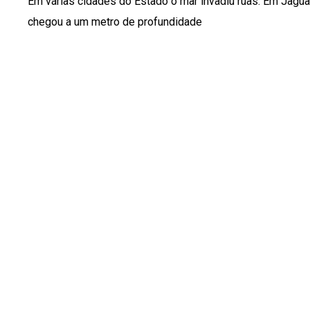
Em várias cidades do Estado o mar invadiu ruas. Em Jagua
chegou a um metro de profundidade