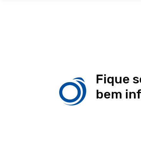
Fique 
bem in