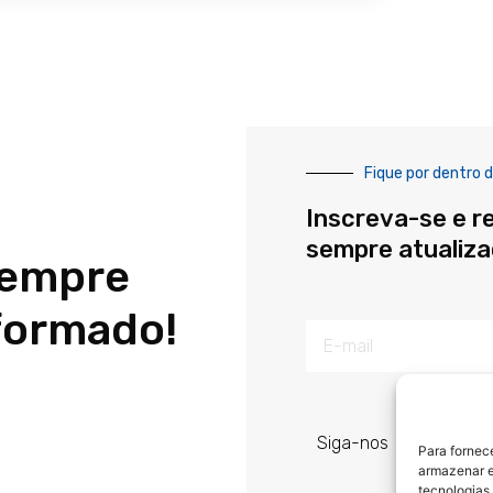
Fique por dentro d
Inscreva-se e r
sempre atualiz
sempre
formado!
E-
mail
Siga-nos
Para fornec
armazenar e
tecnologias