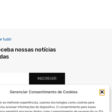
e tudo!
eceba nossas notícias
adas
INSCREVER
Gerenciar Consentimento de Cookies
F
X
I
a
-
n
er as melhores experiências, usamos tecnologias como cookies para
c
t
s
/ou acessar informações do dispositivo. O consentimento para essas
e
w
t
 nos permitirá processar dados como comportamento de navegação ou IDs