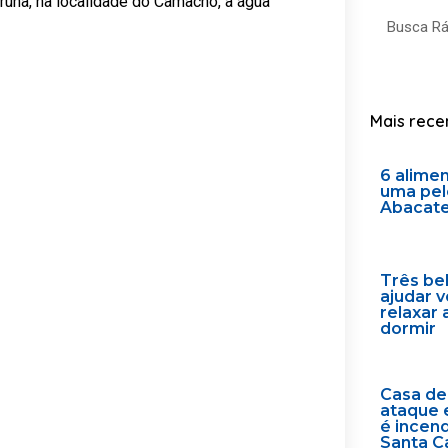
runa, na localidade do Camacho, a água
Search
Mais rece
6 alime
uma pel
Abacat
Três be
ajudar 
relaxar 
dormir
Casa de
ataque 
é incen
Santa C