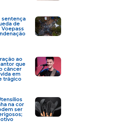
a sentença
ueda de
a Voepass
condenação
ração ao
cantor que
o câncer
 vida em
e trágico
Utensílios
nha na cor
odem ser
erigosos;
motivo