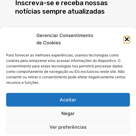
Inscreva-se e receba nossas
notícias sempre atualizadas
E-
Gerenciar Consentimento
mail
de Cookies
INSCREVER
Para fornecer as melhores experiências, usamos tecnologias como
cookies para armazenar e/ou acessar informações do dispositivo. O
consentimento para essas tecnologias nos permitirá processar dados
como comportamento de navegação ou IDs exclusivos neste site. Não
Siga-nos
consentir ou retirar o consentimento pode afetar negativamente certos
recursos e funções.
F
X
I
a
-
n
Aceitar
c
t
s
e
w
t
b
i
a
Negar
o
t
g
o
t
r
© Copyright 2024 – Portal Noticias In Foco: Todos Os Direitos
k
e
a
Ver preferências
-
r
m
Reservados